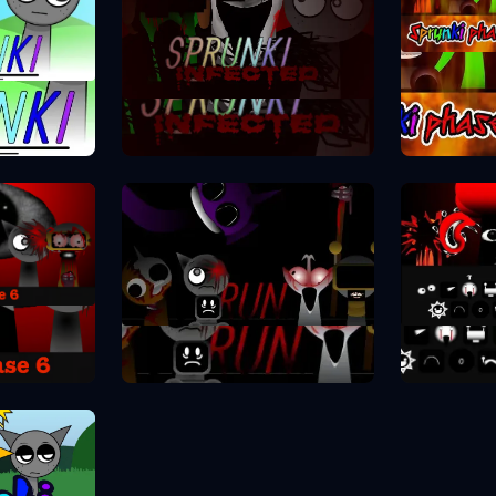
Spr
se 1
Sprunki Phase 2
se 6
Spr
Sprunki Phase 7