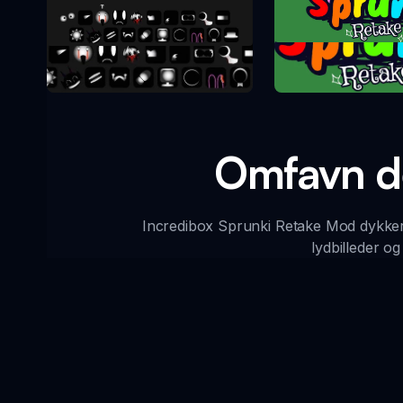
Sprunki Re
Sprunki Phase 10
Omfavn de
Incredibox Sprunki Retake Mod dykker
lydbilleder o