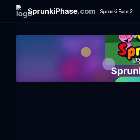
SprunkiPhase
.
com
Sprunki Fase 2
Sprun
Spil 