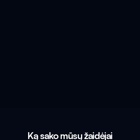
Ką sako mūsų žaidėjai