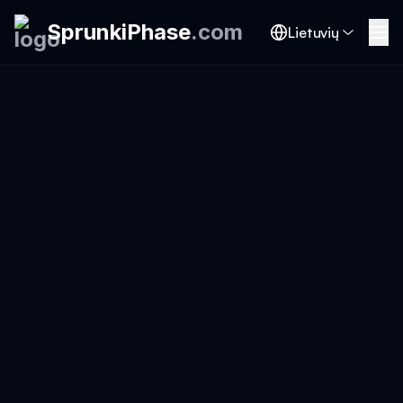
SprunkiPhase
.
com
Lietuvių