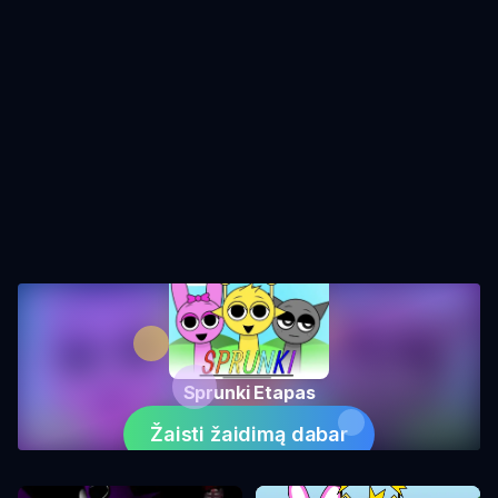
Sprunki Etapas
Žaisti žaidimą dabar