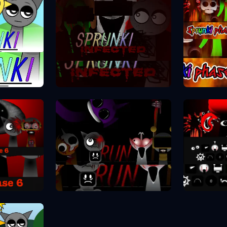
Spr
se 1
Sprunki Phase 2
se 6
Spr
Sprunki Phase 7