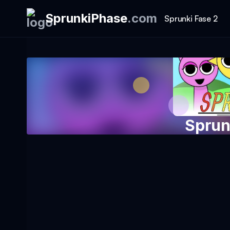
SprunkiPhase
.
com
Sprunki Fase 2
Sprun
Mainkan Per