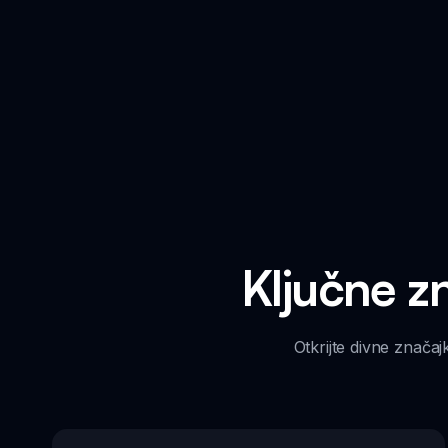
Ključne z
Otkrijte divne znača