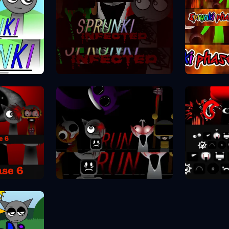
Spr
se 1
Sprunki Phase 2
se 6
Spr
Sprunki Phase 7