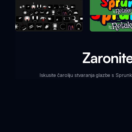
Sprunki Re
Sprunki Phase 10
Zaronite
Iskusite čaroliju stvaranja glazbe s Sprun