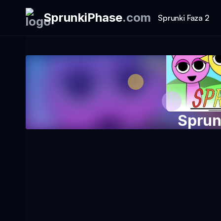
SprunkiPhase
.
com
Sprunki Faza 2
Sprun
Igraj