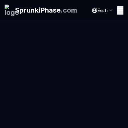
SprunkiPhase
.
com
Eesti