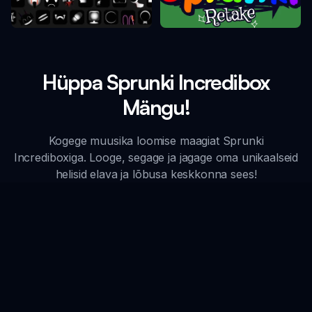
Sprunki Retake
Sprunki Faas 10
Hüppa Sprunki Incredibox
Mängu!
Kogege muusika loomise maagiat Sprunki
Incrediboxiga. Looge, segage ja jagage oma unikaalseid
helisid elava ja lõbusa keskkonna sees!