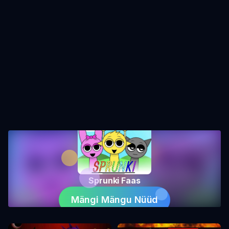
Sprunki Faas
Mängi Mängu Nüüd