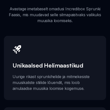
Avastage imetabaselt omadusi Incredibox Sprunki
Faasis, mis muudavad selle silmapaistvaks valikuks
muusika loomiseks.
Unikaalsed Helimaastikud
Uurige rikast sprunkihelide ja mitmekesiste
muusikaliste stiilide lõuendit, mis loob
ainulaadse muusika loomise kogemuse.