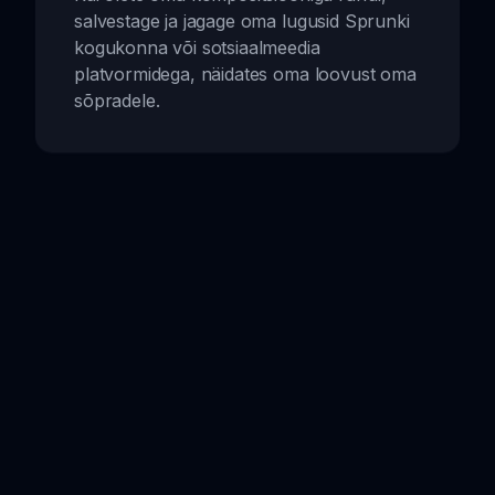
salvestage ja jagage oma lugusid Sprunki
kogukonna või sotsiaalmeedia
platvormidega, näidates oma loovust oma
sõpradele.