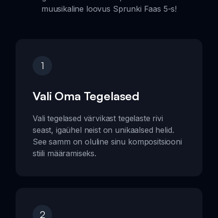
muusikaline loovus Sprunki Faas 5-s!
1
Vali Oma Tegelased
Vali tegelased värvikast tegelaste rivi
seast, igaühel neist on unikaalsed helid.
See samm on oluline sinu kompositsiooni
stiili määramiseks.
2