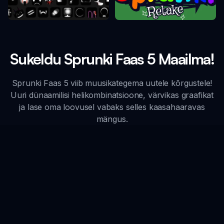
Sprunki Retake
Sprunki Faas 10
Sukeldu Sprunki Faas 5 Maailma!
Sprunki Faas 5 viib muusikategema uutele kõrgustele!
Uuri dünaamilisi helikombinatsioone, värvikas graafikat
ja lase oma loovusel vabaks selles kaasahaaravas
mängus.