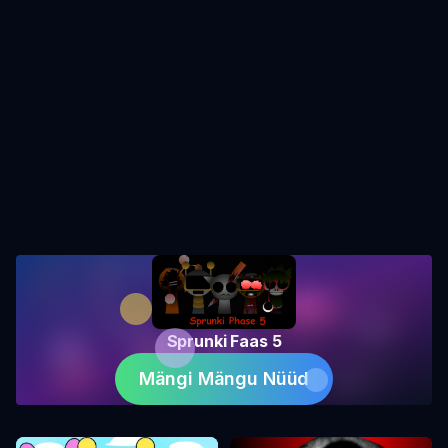
Sprunki Faas 5
Mängi Mängu Nüüd