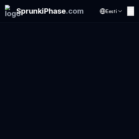
SprunkiPhase
.
com
Eesti