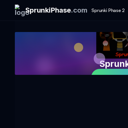
SprunkiPhase
.
com
Sprunki Phase 2
Sprunk
Jouer au 