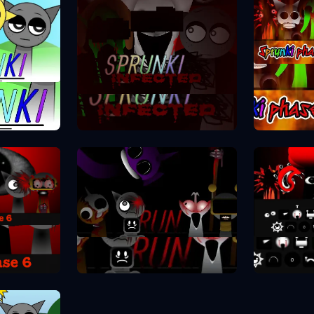
Spr
se 1
Sprunki Phase 2
se 6
Spr
Sprunki Phase 7