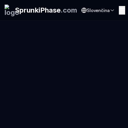
SprunkiPhase
.
com
Slovenčina