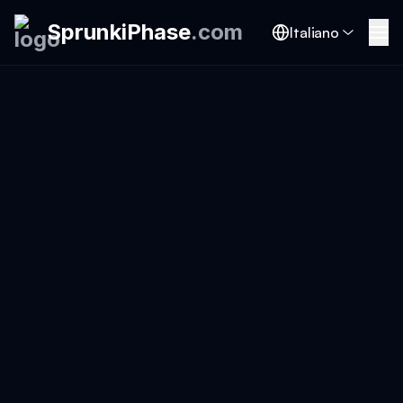
SprunkiPhase
.
com
Italiano