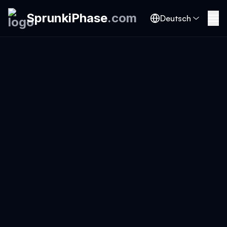
SprunkiPhase
.
com
Deutsch