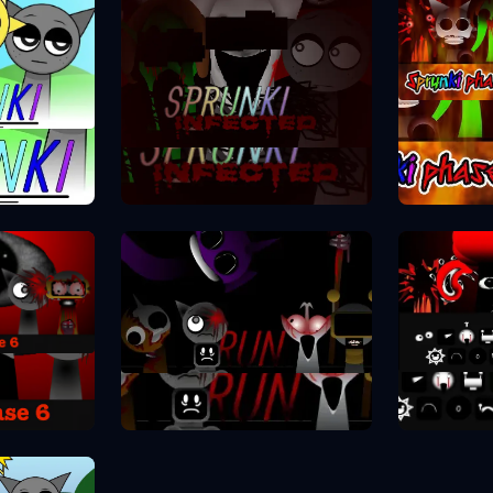
Spr
se 1
Sprunki Phase 2
se 6
Spr
Sprunki Phase 7