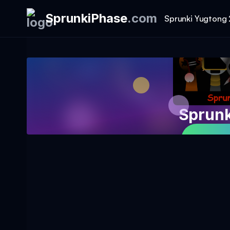
SprunkiPhase
.
com
Sprunki Yugtong 
Sprunk
Magla