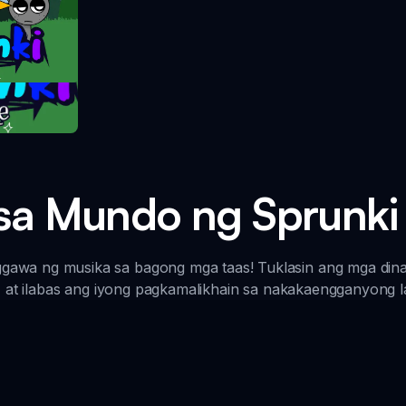
take
sa Mundo ng Sprunki
ggawa ng musika sa bagong mga taas! Tuklasin ang mga din
, at ilabas ang iyong pagkamalikhain sa nakakaengganyong la