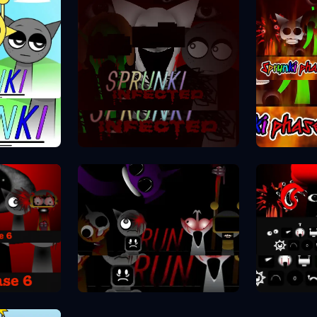
Spr
se 1
Sprunki Phase 2
se 6
Spr
Sprunki Phase 7