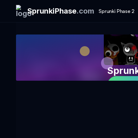
SprunkiPhase
.
com
Sprunki Phase 2
Sprunk
Spiel j