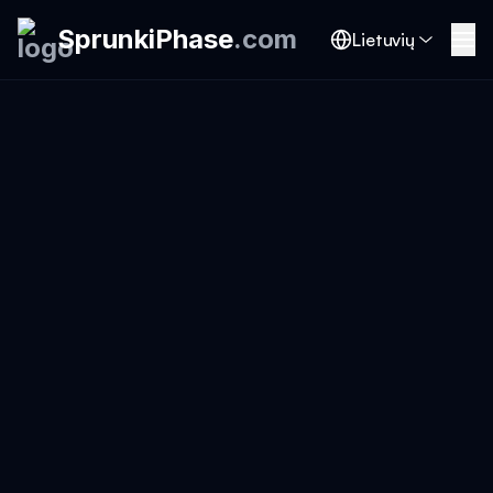
SprunkiPhase
.
com
Lietuvių