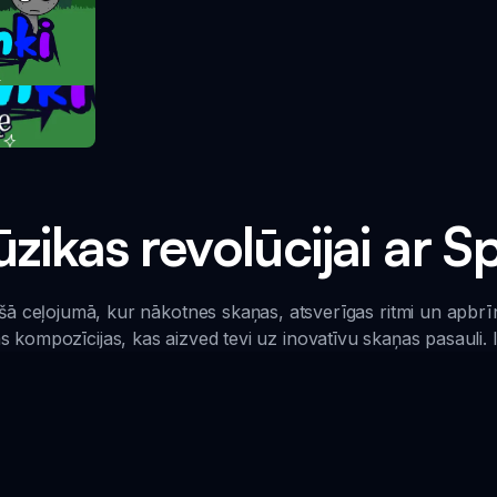
ārta
ūzikas revolūcijai ar S
ošā ceļojumā, kur nākotnes skaņas, atsverīgas ritmi un apbrī
kompozīcijas, kas aizved tevi uz inovatīvu skaņas pasauli. 