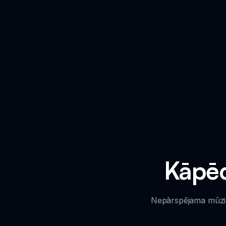
Kāpēc
Nepārspējama mūzik