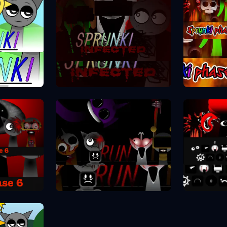
Spr
e 1
Sprunki Fāze 2
ze 6
Spr
Sprunki Fāze 7