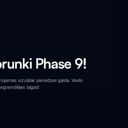
prunki Phase 9!
nojamas vizuālas pieredzes gaida. Veido
Iegremdējies tagad!