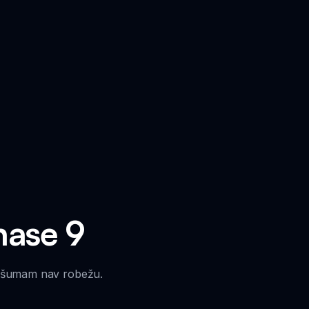
hase 9
došumam nav robežu.