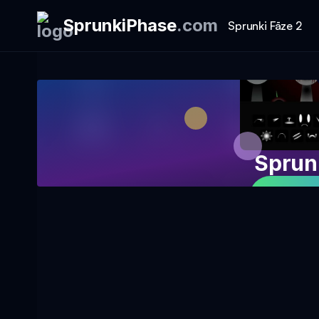
SprunkiPhase
.
com
Sprunki Fāze 2
Sprun
Spēlē 