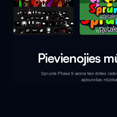
Sprunki Atk
Sprunki Fāze 10
Pievienojies m
Sprunki Phase 9 aicina tevi doties rad
apburošas mūzikas 