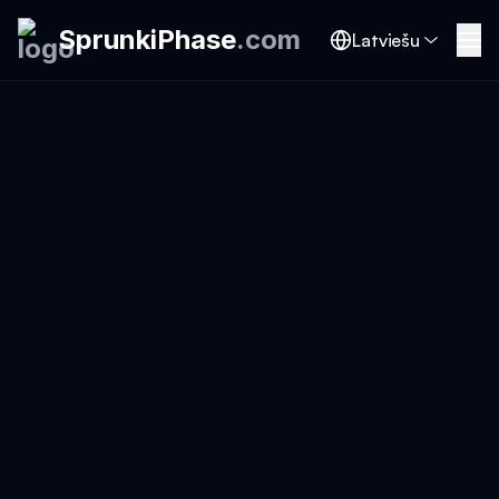
SprunkiPhase
.
com
Latviešu