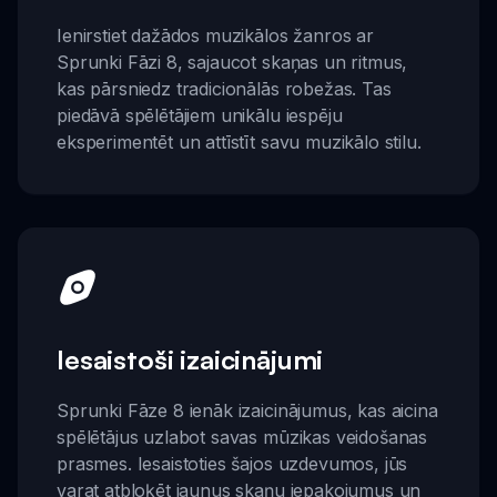
Ienirstiet dažādos muzikālos žanros ar
Sprunki Fāzi 8, sajaucot skaņas un ritmus,
kas pārsniedz tradicionālās robežas. Tas
piedāvā spēlētājiem unikālu iespēju
eksperimentēt un attīstīt savu muzikālo stilu.
Iesaistoši izaicinājumi
Sprunki Fāze 8 ienāk izaicinājumus, kas aicina
spēlētājus uzlabot savas mūzikas veidošanas
prasmes. Iesaistoties šajos uzdevumos, jūs
varat atbloķēt jaunus skaņu iepakojumus un