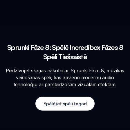
Sprunki Fāze 8: Spēlē Incredibox Fāzes 8
Spēli Tiešsaistē
Piedzīvojiet skaņas nākotni ar Sprunki Fāze 8, mūzikas
veidošanas spēli, kas apvieno modernu audio
tehnoloģiju ar pārsteidzošām vizuālām efektām.
Spēlējiet spēli tagad