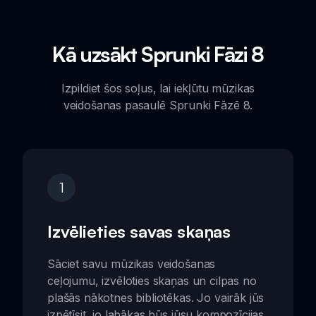
Kā uzsākt Sprunki Fāzi 8
Izpildiet šos soļus, lai iekļūtu mūzikas
veidošanas pasaulē Sprunki Fāzē 8.
1
Izvēlieties savas skaņas
Sāciet savu mūzikas veidošanas
ceļojumu, izvēloties skaņas un cilpas no
plašās nākotnes bibliotēkas. Jo vairāk jūs
izpētīsit, jo labākas būs jūsu kompozīcijas.