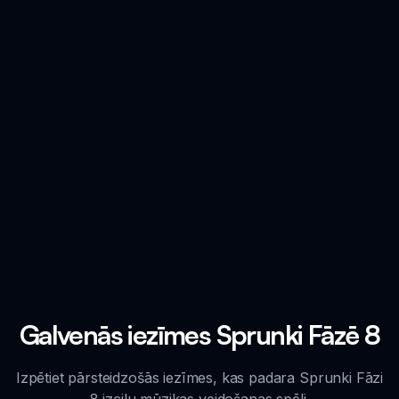
Galvenās iezīmes Sprunki Fāzē 8
Izpētiet pārsteidzošās iezīmes, kas padara Sprunki Fāzi
8 izcilu mūzikas veidošanas spēli.