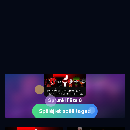
Sprunki Fāze 8
Spēlējiet spēli tagad