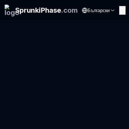
SprunkiPhase
.
com
Български