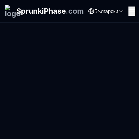
SprunkiPhase
.
com
Български