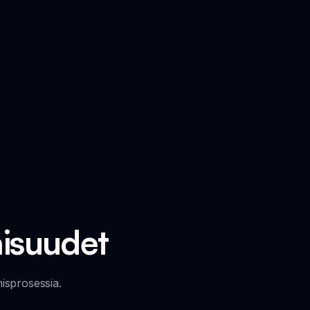
aisuudet
isprosessia.