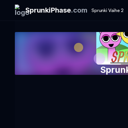
SprunkiPhase
.
com
Sprunki Vaihe 2
Sprunk
Pelaa