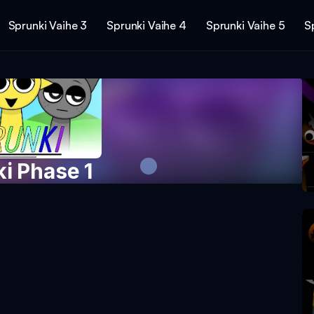
Sprunki Vaihe 3
Sprunki Vaihe 4
Sprunki Vaihe 5
S
i Phase 1
 peliä nyt