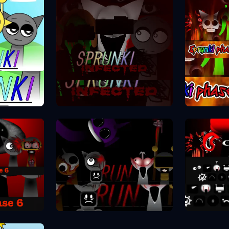
Spr
se 1
Sprunki Phase 2
se 6
Spr
Sprunki Phase 7