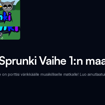
take
Sprunki Vaihe 1:n ma
e on porttisi värikkäälle musiikilliselle matkalle! Luo ainutlaat