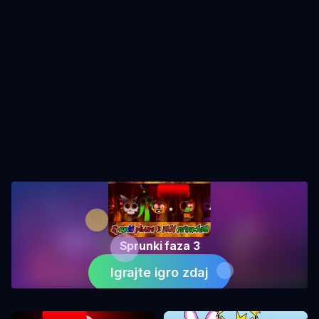
Sprunki faza 3
Igrajte igro zdaj