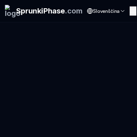
SprunkiPhase
.
com
Slovenščina