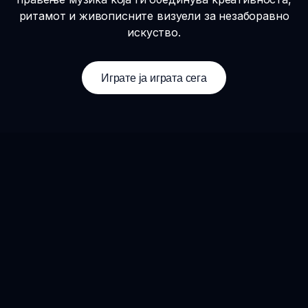
ритамот и живописните визуели за незаборавно
искуство.
Играте ја играта сега