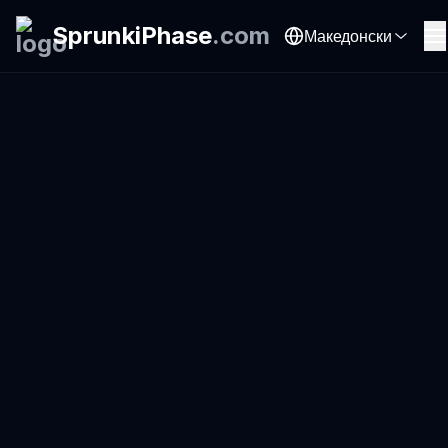
SprunkiPhase
.
com
Македонски