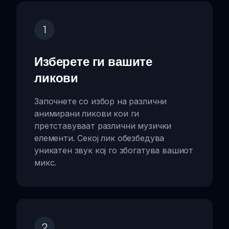
1
Изберете ги вашите
ликови
Започнете со избор на различни
анимирани ликови кои ги
претставуваат различни музички
елементи. Секој лик обезбедува
уникатен звук кој го збогатува вашиот
микс.
2