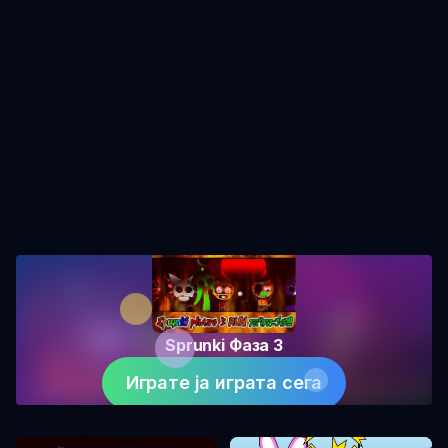
Sprunki Фаза 3
Играте ја играта сега