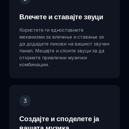
Влечете и ставајте звуци
Користете ги едноставните
механизми за влечење и ставање за
да додадете ликови на вашиот звучен
панел. Мешајте и слоите звуци за да
откриете привлечни музички
комбинации.
3
Создајте и споделете ја
вашата музика