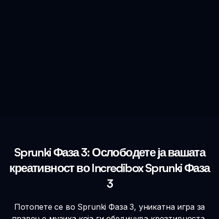
Sprunki Фаза 3: Ослободете ја вашата
креативност во Incredibox Sprunki Фаза
3
Потопете се во Sprunki Фаза 3, уникатна игра за
правење музика која ги обединува креативноста,