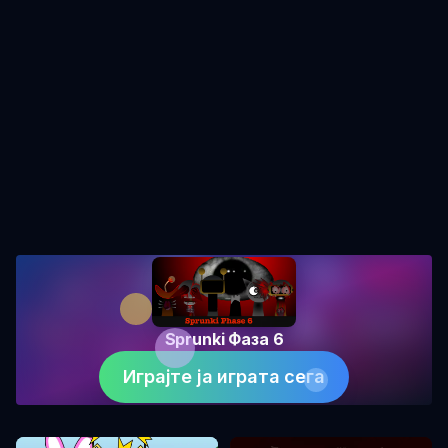
Sprunki Фаза 6
Играјте ја играта сега