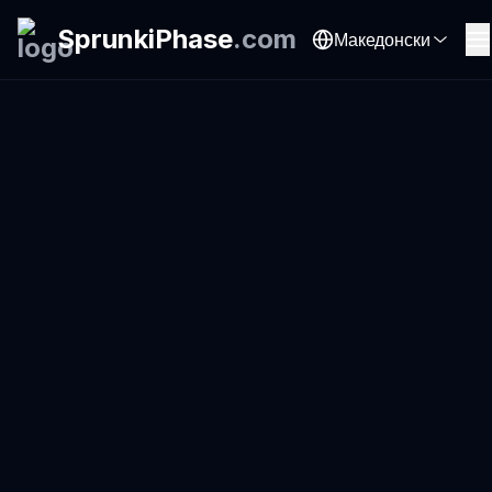
SprunkiPhase
.
com
Македонски