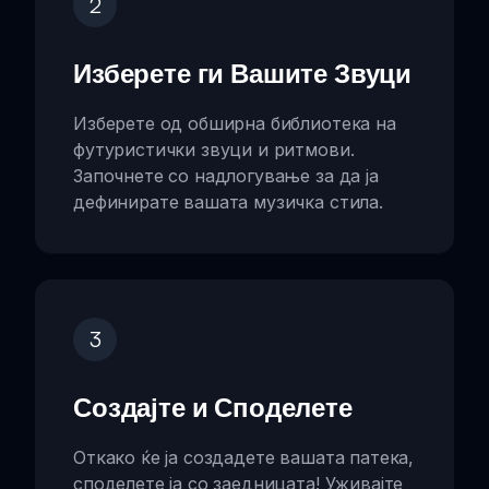
2
Изберете ги Вашите Звуци
Изберете од обширна библиотека на
футуристички звуци и ритмови.
Започнете со надлогување за да ја
дефинирате вашата музичка стила.
3
Создајте и Споделете
Откако ќе ја создадете вашата патека,
споделете ја со заедницата! Уживајте