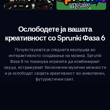
Sprunki Ретake
Sprunki Фаза 10
Ослободете ја вашата
креативност со Sprunki Фаза 6
Почувствувајте ја следната еволуција во
интерактивното создавање на музика. Sprunki
Фаза 6 ги поканува играчите да комбинираат
звуци, истражуваат бесконечни музички можности
и ја ослободат својата креативност во живописен,
футуристички свет.