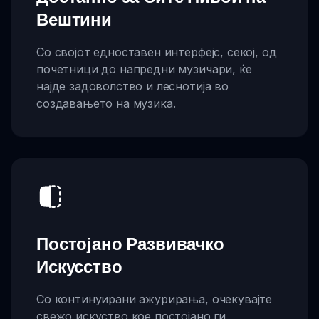
Вештини
Со својот едноставен интерфејс, секој, од
почетници до напредни музичари, ќе
најде задоволство и леснотија во
создавањето на музика.
Постојано Развивачко
Искусство
Со континуирани ажурирања, очекувајте
свежо искуство кое постојано ги