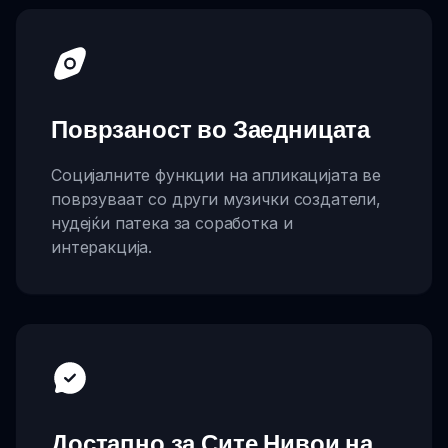
Поврзаност во Заедницата
Социјалните функции на апликацијата ве
поврзуваат со други музички создатели,
нудејќи патека за соработка и
интеракција.
Достапно за Сите Нивои на