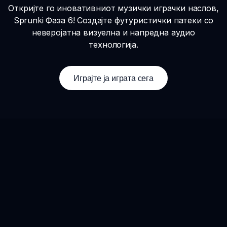
Откријте го иновативниот музички играчки наслов,
Sprunki Фаза 6! Создајте футуристички патеки со
неверојатна визуелна и напредна аудио
технологија.
Играјте ја играта сега