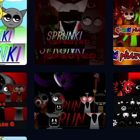
Spr
se 1
Sprunki Phase 2
se 6
Spr
Sprunki Phase 7