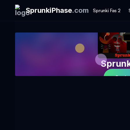
SprunkiPhase
.
com
Sprunki Fas 2
Sprunk
Spela