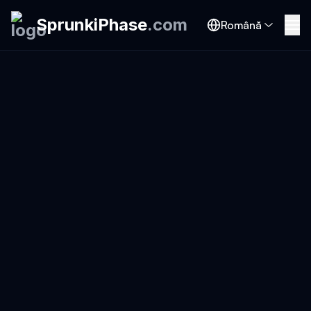
SprunkiPhase
.
com
Română