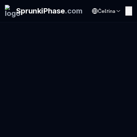
SprunkiPhase
.
com
Čeština