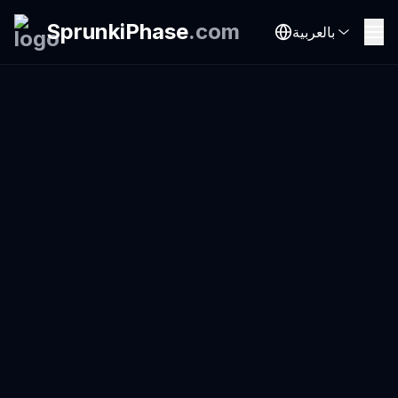
SprunkiPhase
.
com
بالعربية