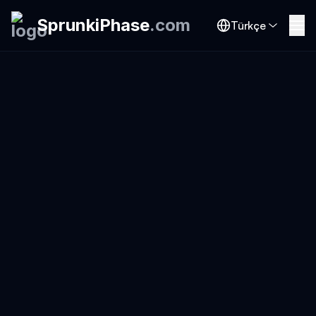
SprunkiPhase
.
com
Türkçe