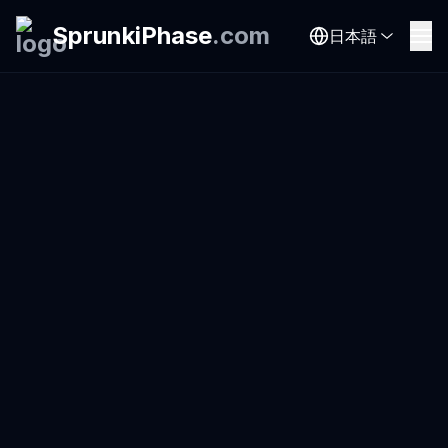
SprunkiPhase
.
com
日本語