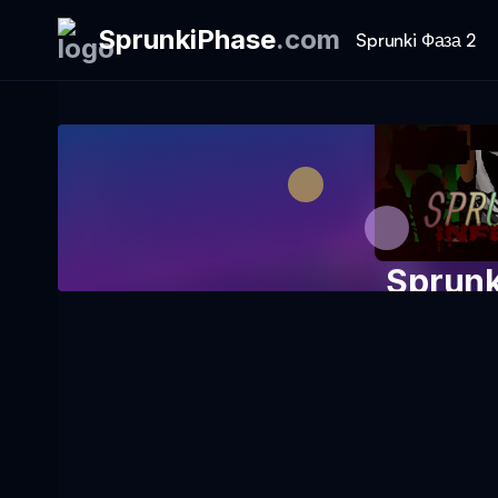
SprunkiPhase
.
com
Sprunki Фаза 2
Sprunk
Игра