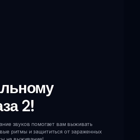
альному
за 2!
тание звуков помогает вам выживать
овые ритмы и защититься от зараженных
сы на выживание!