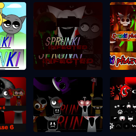
Spr
se 1
Sprunki Phase 2
se 6
Spr
Sprunki Phase 7