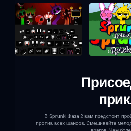
Sprunki Re
Sprunki Phase 10
Присое
прик
В Sprunki Фаза 2 вам предстоит пр
против всех шансов. Смешивайте мелод
врагов. Чем бол