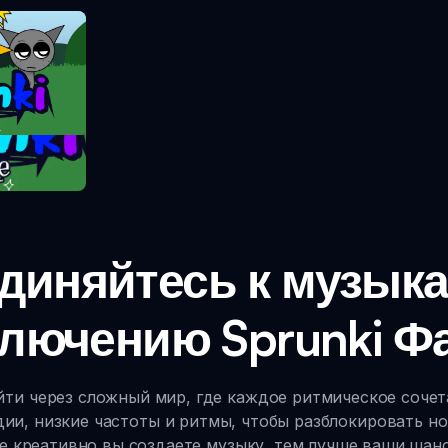
take
диняйтесь к музык
лючению Sprunki Фа
ойти через сложный мир, где каждое ритмическое соче
ии, низкие частоты и ритмы, чтобы разблокировать н
ее креативно вы создаете музыку, тем лучше ваши шан